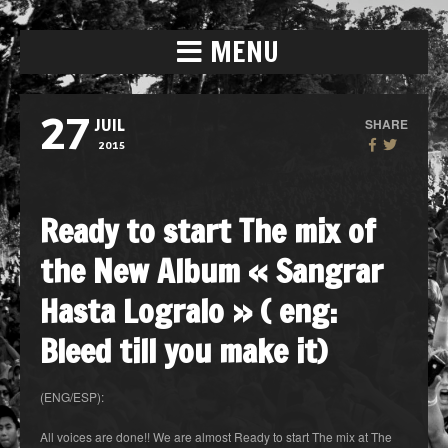
MENU
27
SHARE
JUIL
2015
Ready to start The mix of
the New Album « Sangrar
Hasta Logralo » ( eng:
Bleed till you make it)
(ENG/ESP):
All voices are done!! We are almost Ready to start The mix at The