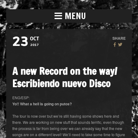
MENU
23
SHARE
OCT
2017
A new Record on the way/
Escribiendo nuevo Disco
ENG/ESP:
Yo!! What a hell is going on putos?
The tour is now over but we’re still having some shows here and
there. We are working on new stuff that sounds terrific, even though
the process is far from being over we can already say that the new
songs are on a different level! We’ll need to take some time to figure