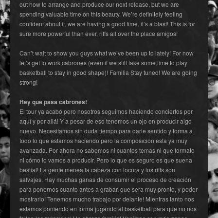
out how to arrange and produce our next release, but we are
spending valuable time on this beauty. We’re definitely feeling
confident about it, we are having a good time, it’s a blast! This is for
sure more powerful than ever, riffs all over the place amigos!
Can’t wait to show you guys what we’ve been up to lately! For now
let’s get to work cabrones (even if we still take some time to play
basketball to stay in good shape)! Familia Stay tuned! We are going
strong!
Hey que pasa cabrones!
El tour ya acabó pero nosotros seguimos haciendo conciertos por
aquí y por allá! Y a pesar de eso tenemos un ojo en producir algo
nuevo. Necesitamos sin duda tiempo para darle sentido y forma a
todo lo que estamos haciendo pero la composición esta ya muy
avanzada. Por ahora no sabemos ni cuantos temas ni que formato
ni cómo lo vamos a producir. Pero lo que es seguro es que suena
bestial! La gente menea la cabeza con locura y los riffs son
salvajes. Hay muchas ganas de consumir el proceso de creación
para ponernos cuanto antes a grabar, que sera muy pronto, y poder
mostrarlo! Tenemos mucho trabajo por delante! Mientras tanto nos
estamos poniendo en forma jugando al basketball para que no nos